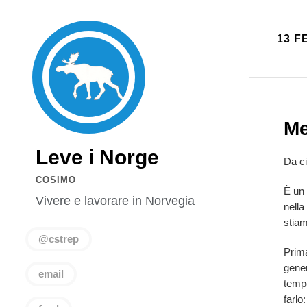
13 F
Me
Leve i Norge
Da c
COSIMO
È un 
Vivere e lavorare in Norvegia
nella
stiam
@cstrep
Prima
gener
email
tempo
farlo