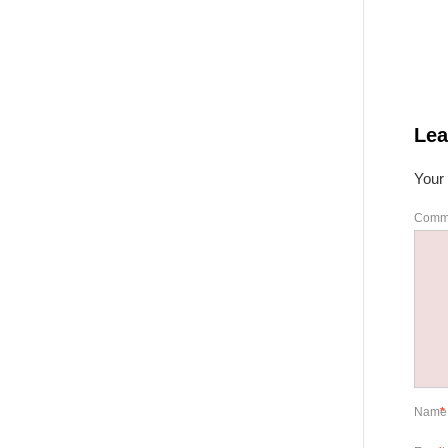
Lea
Your 
Comm
Nam
*