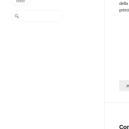
feed
della
prim
2
Co