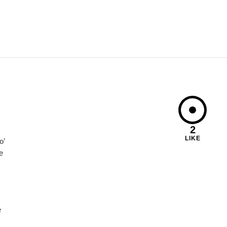
2
LIKE
o’
e
e