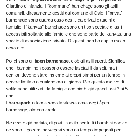
Giardino d’infanzia. I “kommune” barnehage sono gli asili
comunali, direttamente gestiti dal comune di Oslo. I “privat”
barnehage sono guarda caso gestiti da privati cittadini o
famiglie. I “kanvas” barnehage sono un tipo speciale di asili
accessibili soltanto alle famiglie che sono parte del kanvas, una
specie di associazione privata. Di questi non ho capito molto
devo dire.
Poi ci sono gli
åpen barnehage
, cioè gli asili aperti. Significa
che i bambini non possono essere lasciati lì da soli, ma i
genitori devono stare insieme ai propri bimbi per un tempo in
genere limitato a qualche ora al giorno. Per questo motivo di
solito sono utilizzati da famiglie con bimbi già grandi, dai 3 ai 5
anni.
I
barnepark
in teoria sono la stessa cosa degli åpen
barnehage, almeno credo.
Ne avevo già parlato, di posti in asilo per tutti i bambini non ce
ne sono. I governi norvegesi sono da tempo impegnati per