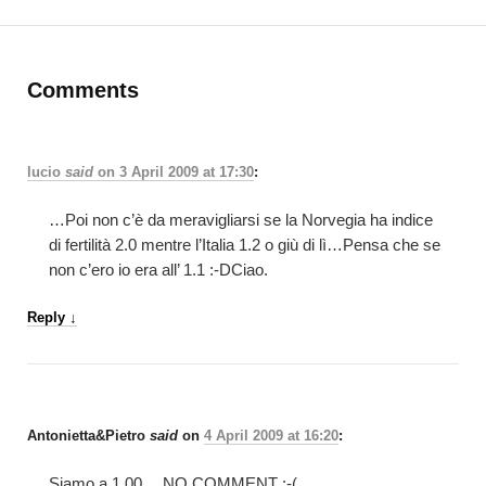
Comments
lucio
said
on
3 April 2009 at 17:30
:
…Poi non c’è da meravigliarsi se la Norvegia ha indice
di fertilità 2.0 mentre l’Italia 1.2 o giù di lì…Pensa che se
non c’ero io era all’ 1.1 :-DCiao.
Reply
↓
Antonietta&Pietro
said
on
4 April 2009 at 16:20
:
Siamo a 1,00….NO COMMENT :-(