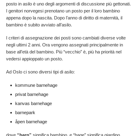
posto in asilo è uno degli argomenti di discussione più gettonati.
I genitori norvegesi prenotano un posto per il loro bambino
appena dopo la nascita. Dopo l’anno di diritto di maternità, il
bambino è subito avviato all’asilo.
I criteri di assegnazione dei posti sono cambiati diverse volte
negli ultimi 2 anni. Ora vengono assegnati principalmente in
base all’età del bambino. Più “vecchio” è, più ha priorità nel
vedersi appioppato un posto.
Ad Oslo ci sono diversi tipi di asilo:
kommune barnehage
privat barnehage
kanvas barnehage
barnepark
åpen barnehage
dove
“barn”
significa bambino, e “hage” significa giardino.