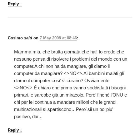
Reply
↓
Cosimo
said
on
7 May 2008 at 08:46
:
Mamma mia, che brutta giornata che hai! Io credo che
nessuno pensa di risolvere i problemi del mondo con un
computer.A chi non ha da mangiare, gli diamo il
computer da mangiare? <>NO<>.Ai bambini malati gli
diamo il computer cosi’ si curano? Ovviamente
<>NO<>.È chiaro che prima vanno soddisfatti i bisogni
primari, e sarebbe già un miracolo. Pero’ finché l’ONU e
chi per lei continua a mandare milioni che le grandi
multinazionali si spartiscono…Pero’ sii un po’ piu’
positivo, dai…
Reply
↓