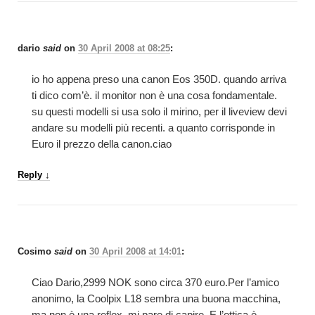
dario
said
on
30 April 2008 at 08:25
:
io ho appena preso una canon Eos 350D. quando arriva
ti dico com’è. il monitor non è una cosa fondamentale.
su questi modelli si usa solo il mirino, per il liveview devi
andare su modelli più recenti. a quanto corrisponde in
Euro il prezzo della canon.ciao
Reply
↓
Cosimo
said
on
30 April 2008 at 14:01
:
Ciao Dario,2999 NOK sono circa 370 euro.Per l’amico
anonimo, la Coolpix L18 sembra una buona macchina,
ma non è una reflex, mi pare di capire. E l’ottica è