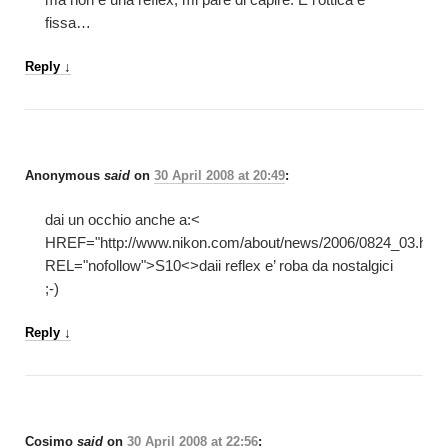
fissa…
Reply
↓
Anonymous
said
on
30 April 2008 at 20:49
:
dai un occhio anche a:<
HREF="http://www.nikon.com/about/news/2006/0824_03.htm
REL="nofollow">S10<>daii reflex e’ roba da nostalgici
;-)
Reply
↓
Cosimo
said
on
30 April 2008 at 22:56
: