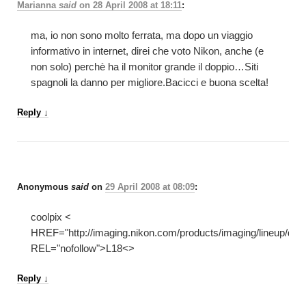
Marianna
said
on
28 April 2008 at 18:11
:
ma, io non sono molto ferrata, ma dopo un viaggio
informativo in internet, direi che voto Nikon, anche (e
non solo) perchè ha il monitor grande il doppio…Siti
spagnoli la danno per migliore.Bacicci e buona scelta!
Reply
↓
Anonymous
said
on
29 April 2008 at 08:09
:
coolpix <
HREF="http://imaging.nikon.com/products/imaging/lineup/digit
REL="nofollow">L18<>
Reply
↓