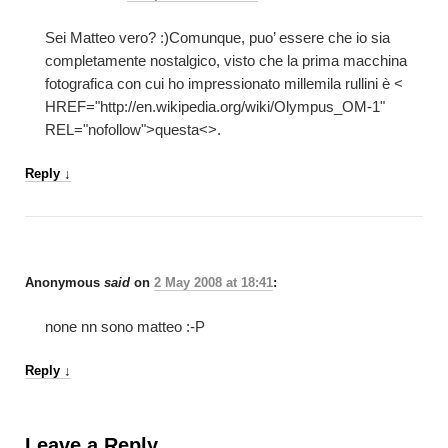
Sei Matteo vero? :)Comunque, puo’ essere che io sia
completamente nostalgico, visto che la prima macchina
fotografica con cui ho impressionato millemila rullini è <
HREF="http://en.wikipedia.org/wiki/Olympus_OM-1"
REL="nofollow">questa<>.
Reply
↓
Anonymous
said
on
2 May 2008 at 18:41
:
none nn sono matteo :-P
Reply
↓
Leave a Reply