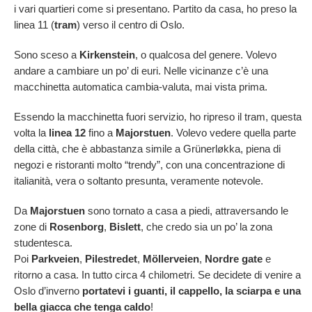
i vari quartieri come si presentano. Partito da casa, ho preso la
linea 11 (
tram
) verso il centro di Oslo.
Sono sceso a
Kirkenstein
, o qualcosa del genere. Volevo
andare a cambiare un po’ di euri. Nelle vicinanze c’è una
macchinetta automatica cambia-valuta, mai vista prima.
Essendo la macchinetta fuori servizio, ho ripreso il tram, questa
volta la
linea 12
fino a
Majorstuen
. Volevo vedere quella parte
della città, che è abbastanza simile a Grünerløkka, piena di
negozi e ristoranti molto “trendy”, con una concentrazione di
italianità, vera o soltanto presunta, veramente notevole.
Da
Majorstuen
sono tornato a casa a piedi, attraversando le
zone di
Rosenborg
,
Bislett
, che credo sia un po’ la zona
studentesca.
Poi
Parkveien
,
Pilestredet
,
Möllerveien
,
Nordre gate
e
ritorno a casa. In tutto circa 4 chilometri. Se decidete di venire a
Oslo d’inverno
portatevi i guanti, il cappello, la sciarpa e una
bella giacca che tenga caldo
!