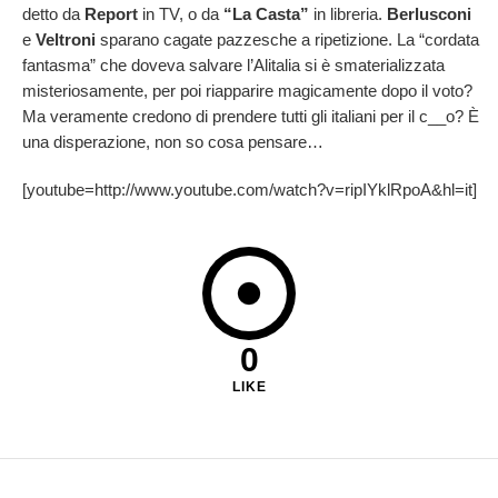
detto da
Report
in TV, o da
“La Casta”
in libreria.
Berlusconi
e
Veltroni
sparano cagate pazzesche a ripetizione. La “cordata
fantasma” che doveva salvare l’Alitalia si è smaterializzata
misteriosamente, per poi riapparire magicamente dopo il voto?
Ma veramente credono di prendere tutti gli italiani per il c__o? È
una disperazione, non so cosa pensare…
[youtube=http://www.youtube.com/watch?v=ripIYklRpoA&hl=it]
0
LIKE