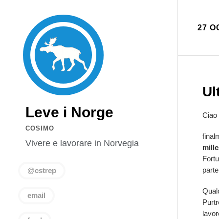
27 O
Ul
Leve i Norge
Ciao a
COSIMO
final
Vivere e lavorare in Norvegia
mill
Fortu
parte
@cstrep
Qualc
email
Purtr
lavor