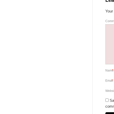
Lea
Your 
Comm
Nam
*
Email
*
Websi
Sa
comm